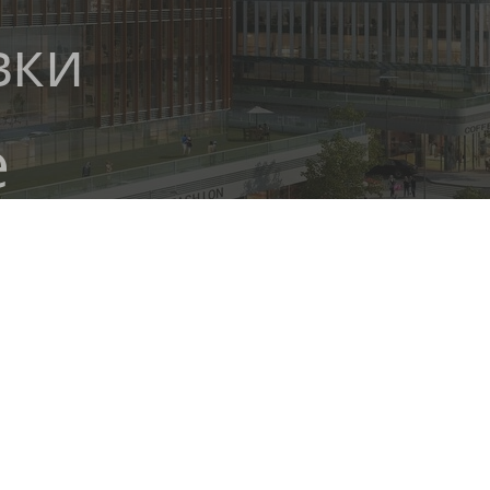
вки
е
е