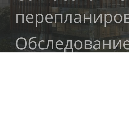
перепланиро
Обследовани
и обмеры
Демонтажны
работы